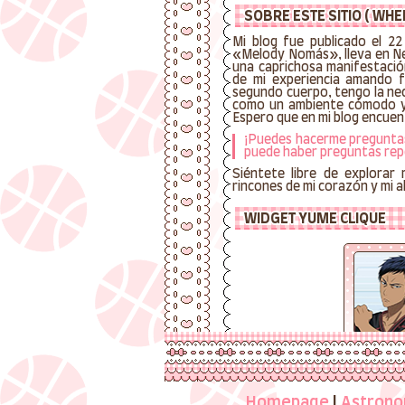
SOBRE ESTE SITIO ( WHER
Mi blog fue publicado el 22
«Melody Nomás», lleva en Neo
una caprichosa manifestació
de mi experiencia amando f
segundo cuerpo, tengo la nec
como un ambiente cómodo y 
Espero que en mi blog encue
¡Puedes hacerme preguntas 
puede haber preguntas rep
Siéntete libre de explorar
rincones de mi corazón y mi alm
WIDGET YUME CLIQUE
この世界の内に望
MATE
Homepage
|
Astrono