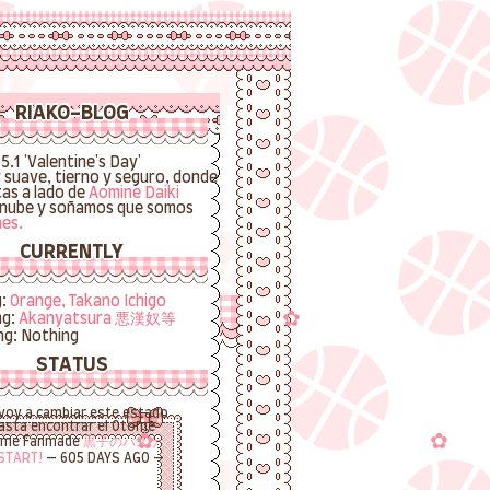
RIAKO-BLOG
5.1 'Valentine's Day'
r suave, tierno y seguro, donde
as a lado de
Aomine Daiki
 nube y soñamos que somos
es.
CURRENTLY
g:
Orange, Takano Ichigo
ng:
Akanyatsura 悪漢奴等
ng: Nothing
STATUS
voy a cambiar este estado
asta encontrar el Otome
me Fanmade
黒子のバスケ
START!
—
605
DAYS AGO —