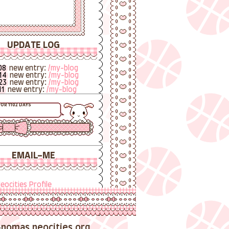
UPDATE LOG
08
new entry:
/my-blog
14
new entry:
/my-blog
23
new entry:
/my-blog
11
new entry:
/my-blog
FOR
1102
DAYS
EMAIL-ME
eocities Profile
ign my Guestbook:
here
elodynomas5@gmail
nomas.neocities.org