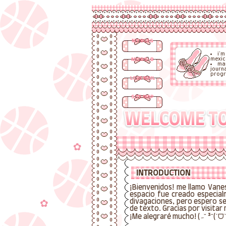
MY BLOG
i'm
mexic
MICRO-B
ma
journ
progr
LOVE MAIL
SITE MAP
WELCOME TO
INTRODUCTION
¡Bienvenidos! me llamo Vane
espacio fue creado especial
divagaciones, pero espero se
de texto. Gracias por visitar
¡Me alegraré mucho! ( ˶˘ ³˘(ˊᗜ