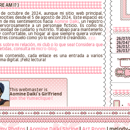
E AM I? )
 de octubre de 2024, aunque mi sitio web principal,
cities desde el 5 de agosto de 2024. Este espacio es
n de mis sentimientos hacia
Aomine Daiki
, un registro
ervorosamente a un personaje ficticio. Es como mi
esidad de cuidarlo y nutrirlo. Trabajo para mantenerlo
confortable, un hogar al que siempre quiera volver.
ntres consuelo como yo lo encontré creándolo.
26/07/
26/04/
sobre mi relación, mi club o lo que sea! Considera que
26/03/
etidas, consulta mi
micro-blog
.
26/03/
 mi contenido, cada enlace es una entrada a varios
a digital. ¡Feliz lectura!
THANKU 
This webmaster is
Aomine Daiki's Girlfriend
Join the Yumeclique !
N
S
m
む変化に、あなた自身が成ってみせなさい。
RIAL GRÁFICO ©
FOOL LOVERS
my Photos
|
Aomine Daiki Shrine
|
Art Room
| melody-