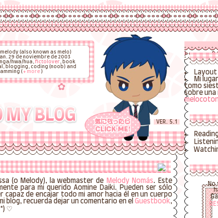
 melody (also known as melo)
an. 29 de noviembre de 2003
nga/hwa/hua,
fictolover
, book
al, blogging, coding (noob) and
amming (
+ more
)
Layout 
Mi luga
tomo siest
sobre una
melocoton
 MY BLOG
VER. 5.1
Readin
Listeni
Watchi
ssa (o Melody), la webmaster de
Melody Nomás
. Este
No 
mente para mi querido Aomine Daiki. Pueden ser sólo
h
r capaz de encajar todo mi amor hacia él en un cuerpo
Ga
 mi blog, recuerda dejar un comentario en el
Guestbook
,
RE
ˋ*) ♡